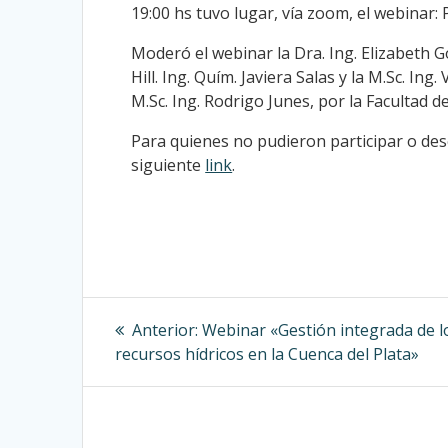
19:00 hs tuvo lugar, vía zoom, el webinar: 
Moderó el webinar la Dra. Ing. Elizabeth
Hill. Ing. Quím. Javiera Salas y la M.Sc. Ing
M.Sc. Ing. Rodrigo Junes, por la Facultad d
Para quienes no pudieron participar o dese
siguiente
link
.
Navegación
Entrada
Anterior:
Webinar «Gestión integrada de l
anterior:
de
recursos hídricos en la Cuenca del Plata»
entradas