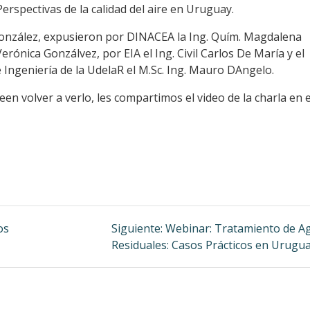
Perspectivas de la calidad del aire en Uruguay.
 González, expusieron por DINACEA la Ing. Quím. Magdalena
. Verónica Gonzálvez, por EIA el Ing. Civil Carlos De María y el
e Ingeniería de la UdelaR el M.Sc. Ing. Mauro DAngelo.
en volver a verlo, les compartimos el video de la charla en e
Siguiente
os
Siguiente:
Webinar: Tratamiento de A
entrada:
Residuales: Casos Prácticos en Urugua