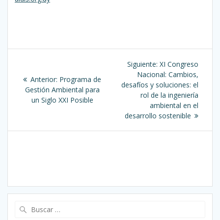
Navegación
Siguiente
Siguiente:
XI Congreso
de
entrada:
Nacional: Cambios,
Entrada
Anterior:
Programa de
desafíos y soluciones: el
anterior:
Gestión Ambiental para
entradas
rol de la ingeniería
un Siglo XXI Posible
ambiental en el
desarrollo sostenible
Buscar: